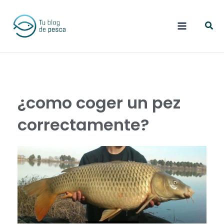
Ir
Busc
al
contenido
¿como coger un pez
correctamente?