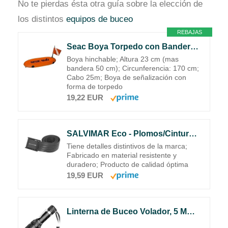
No te pierdas ésta otra guía sobre la elección de
los distintos
equipos de buceo
REBAJAS
Seac Boya Torpedo con Bandera y Cabo 25 mt, Anaranjado
Boya hinchable; Altura 23 cm (mas
bandera 50 cm); Circunferencia: 170 cm;
Cabo 25m; Boya de señalización con
forma de torpedo
19,22 EUR
SALVIMAR Eco - Plomos/Cinturón de Buceo
Tiene detalles distintivos de la marca;
Fabricado en material resistente y
duradero; Producto de calidad óptima
19,59 EUR
Linterna de Buceo Volador, 5 Modos Mini Linterna Submarina Recargable de 1080 lúmenes, Buceo Antorcha LED SAMSUNG LH351D, luces Sumergibles de 100 Metros Luces Sumergibles con Batería 18650 y Cargador