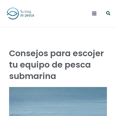
Ir
Busc
al
contenido
Consejos para escojer
tu equipo de pesca
submarina