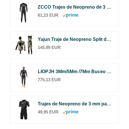
ZCCO Trajes de Neopreno de 3 mm de Primera Calidad para Buceo de Manga Completa para Pesca submarina, Buceo, Surf, piragüismo, Buceo Trajes húmedos, Hombre, Negro,Extra-Small
61,23 EUR
Yajun Traje de Neopreno Split de Dos Piezas Traje de Buceo Profesional para Hombres Wetsuit con Esnórquel, Pesca Submarina Trajes Húmedos con Capucha Mono,5mm,3XL(85
145,99 EUR
LIOPJH 3Mm/5Mm /7Mm Buceo Snorkeling Medusas Traje de Buceo, Traje Submarino de Neopreno para Hombres Caza Surfing Pesca Submarina
775,13 EUR
Trajes de Neopreno de 3 mm para Hombres, de Neopreno Premium con Cremallera Trasera, Trajes de Buceo Cortos para Surf, Snorkel, piragüismo, Pesca submarina, Piel de Buceo(Negro L)
49,95 EUR