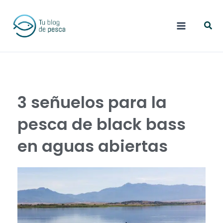
Ir
Busc
al
contenido
3 señuelos para la
pesca de black bass
en aguas abiertas